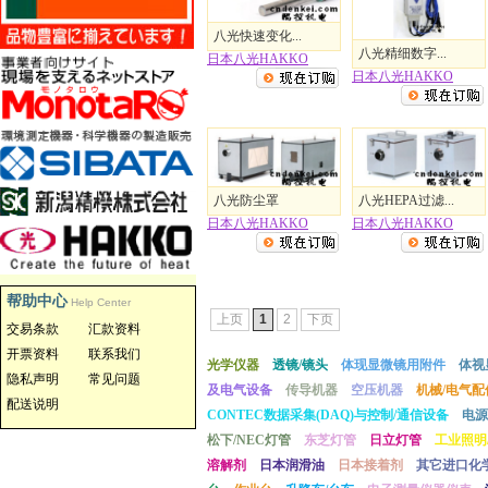
八光快速变化...
八光精细数字...
日本八光HAKKO
日本八光HAKKO
八光防尘罩
八光HEPA过滤...
日本八光HAKKO
日本八光HAKKO
帮助中心
Help Center
上页
1
2
下页
交易条款
汇款资料
开票资料
联系我们
光学仪器
透镜/镜头
体现显微镜用附件
体视
隐私声明
常见问题
及电气设备
传导机器
空压机器
机械/电气配
配送说明
CONTEC数据采集(DAQ)与控制/通信设备
电源
松下/NEC灯管
东芝灯管
日立灯管
工业照明
溶解剂
日本润滑油
日本接着剂
其它进口化