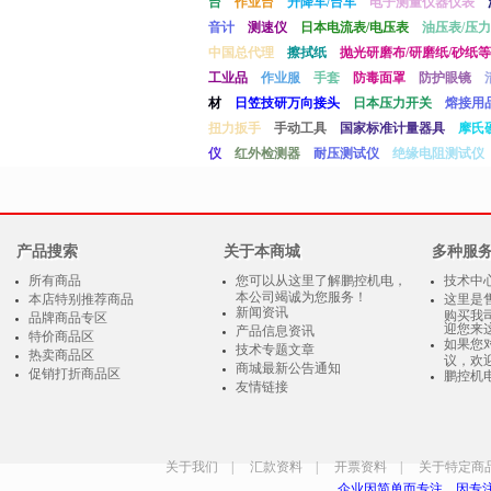
台
作业台
升降车/台车
电子测量仪器仪表
音计
测速仪
日本电流表/电压表
油压表/压力
中国总代理
擦拭纸
抛光研磨布/研磨纸/砂纸等
工业品
作业服
手套
防毒面罩
防护眼镜
材
日笠技研万向接头
日本压力开关
熔接用
扭力扳手
手动工具
国家标准计量器具
摩氏
仪
红外检测器
耐压测试仪
绝缘电阻测试仪
产品搜索
关于本商城
多种服
所有商品
您可以从这里了解鹏控机电，
技术中
本公司竭诚为您服务！
本店特别推荐商品
这里是
新闻资讯
购买我
品牌商品专区
迎您来
产品信息资讯
特价商品区
如果您
技术专题文章
热卖商品区
议，欢
商城最新公告通知
促销打折商品区
鹏控机
友情链接
关于我们
|
汇款资料
|
开票资料
|
关于特定商
企业因简单而专注，因专