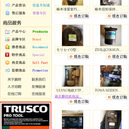
椿本涨紧套PL...
椿本扭矩保持...
モリセイO型...
ZD马达21K6GN...
ULVAC电机YTP...
TOWA SEIDEN...
南京鹏控机电设...