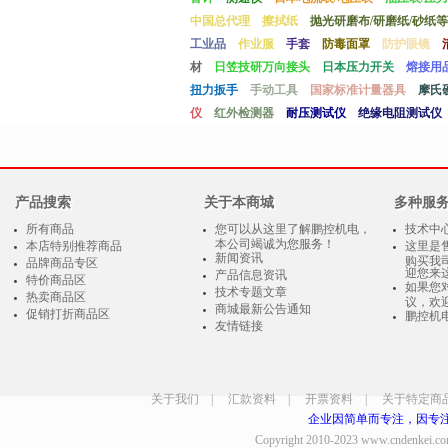
中国总代理
擦拭纸
抛光研磨布/研磨纸/砂纸等
工业品
作业服
手套
防毒面罩
防护眼镜
材
日笠技研万向接头
日本压力开关
熔接用
扭力扳手
手动工具
国家标准计量器具
摩氏
仪
红外检测器
耐压测试仪
绝缘电阻测试仪
产品搜索
关于本商城
多种服
所有商品
您可以从这里了解鹏控机电，
技术中
本公司竭诚为您服务！
本店特别推荐商品
这里是
新闻资讯
购买我
品牌商品专区
迎您来
产品信息资讯
特价商品区
如果您
技术专题文章
热卖商品区
议，欢
商城最新公告通知
促销打折商品区
鹏控机
友情链接
关于我们
|
汇款资料
|
开票资料
|
关于特定商
企业因简单而专注，因专
Copyright 2010-2023
www.cndenkei.c