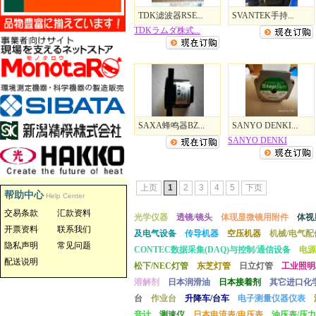
TDK滤波器RSE...
SVANTEK手持...
TDKラムダ株式...
SAXA蜂鸣器BZ...
SANYO DENKI...
SANYO DENKI
上页
1
2
3
4
5
下页
帮助中心
Help Center
交易条款
汇款资料
光学仪器
透镜/镜头
体现显微镜用附件
体视
开票资料
联系我们
及电气设备
传导机器
空压机器
机械/电气配
隐私声明
常见问题
CONTEC数据采集(DAQ)与控制/通信设备
电源
配送说明
松下/NEC灯管
东芝灯管
日立灯管
工业照明
溶解剂
日本润滑油
日本接着剂
其它进口化
台
作业台
升降车/台车
电子测量仪器仪表
音计
测速仪
日本电流表/电压表
油压表/压力