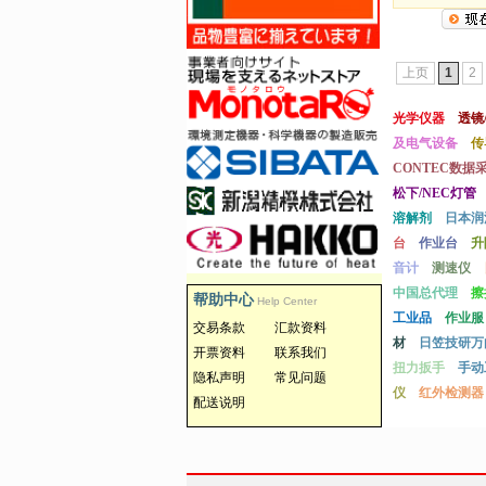
上页
1
2
光学仪器
透镜
及电气设备
传
CONTEC数据
松下/NEC灯管
溶解剂
日本润
台
作业台
升
音计
测速仪
中国总代理
擦
帮助中心
Help Center
工业品
作业服
交易条款
汇款资料
材
日笠技研万
开票资料
联系我们
扭力扳手
手动
隐私声明
常见问题
仪
红外检测器
配送说明