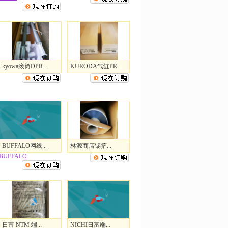
kyowa滚筒DPR...
KURODA气缸PR...
BUFFALO网线...
林源商店锡箔...
BUFFALO
日富 NTM 端...
NICHI日富端...