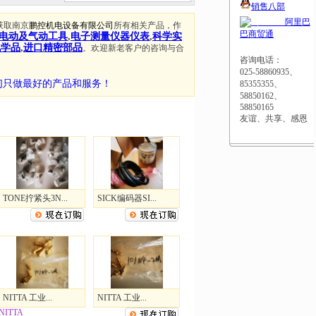
销售八部
阿里巴
获取南京
鹏控机电设备有限公司
所有相关产品，作
巴商贸通
电动及气动工具
,
电子测量仪器仪表
,
科学实
化学品
,
进口精密部品
。欢迎新老客户的咨询与合
咨询电话：
025-58860935、
们只做最好的产品和服务！
85355355、
58850162、
58850165
友谊、共享、感恩
TONE拧紧头3N...
SICK编码器SI...
NITTA 工业...
NITTA 工业...
NITTA