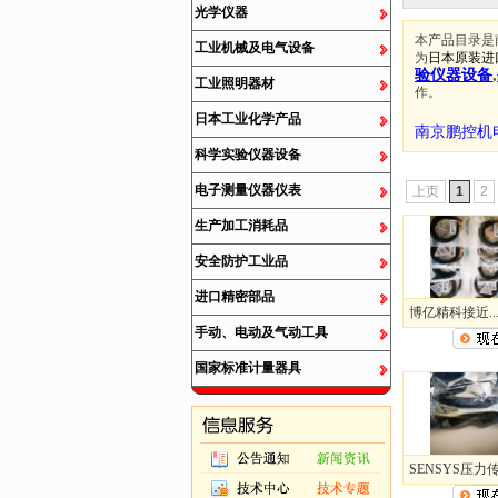
光学仪器
本产品目录是
工业机械及电气设备
为
日本原装进
验仪器设备
,
工业照明器材
作。
日本工业化学产品
南京鹏控机
科学实验仪器设备
电子测量仪器仪表
上页
1
2
生产加工消耗品
安全防护工业品
进口精密部品
博亿精科接近..
手动、电动及气动工具
国家标准计量器具
SENSYS压力传.