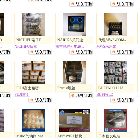
...
NICHIFU端子P...
NARIKA关门速...
代理MWS-COM-...
.
NICHIFU日富
南京鹏控机电设...
MWS米思米
..
FUJI富士精密...
Entrust螺丝...
BUFFALO LUA...
FUJI富士
BUFFALO
.
MRM气动阀 MA...
ANYWIRE模块 ...
日本住友电装...