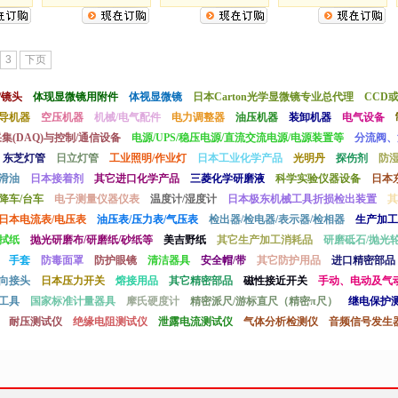
3
下页
/镜头
体现显微镜用附件
体视显微镜
日本Carton光学显微镜专业总代理
CCD
导机器
空压机器
机械/电气配件
电力调整器
油压机器
装卸机器
电气设备
采集(DAQ)与控制/通信设备
电源/UPS/稳压电源/直流交流电源/电源装置等
分流阀、
东芝灯管
日立灯管
工业照明/作业灯
日本工业化学产品
光明丹
探伤剂
防
滑油
日本接着剂
其它进口化学产品
三菱化学研磨液
科学实验仪器设备
日本
降车/台车
电子测量仪器仪表
温度计/湿度计
日本极东机械工具折损检出装置
其
日本电流表/电压表
油压表/压力表/气压表
检出器/检电器/表示器/检相器
生产加工
拭纸
抛光研磨布/研磨纸/砂纸等
美吉野纸
其它生产加工消耗品
研磨砥石/抛光轮
手套
防毒面罩
防护眼镜
清洁器具
安全帽/带
其它防护用品
进口精密部品
向接头
日本压力开关
熔接用品
其它精密部品
磁性接近开关
手动、电动及气
工具
国家标准计量器具
摩氏硬度计
精密派尺/游标直尺（精密π尺）
继电保护
耐压测试仪
绝缘电阻测试仪
泄露电流测试仪
气体分析检测仪
音频信号发生