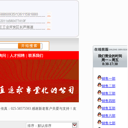
/>
询问
｜
人才招聘
｜
联系我们
我们营业的时间
周一～周五
8:30-17:30
销售一部
销售二部
销售三部
销售四部
销售五部
50165 传真：025-58575593 感谢新老客户关爱与支持！友
销售六部
销售七部
排序：默认排序