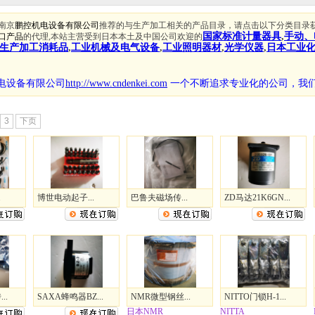
南京
鹏控机电设备有限公司
推荐的与生产加工相关的产品目录，请点击以下分类目录
国家标准计量器具
,
手动、
口产品
的代理,本站主营受到日本本土及中国公司欢迎的
生产加工消耗品
,
工业机械及电气设备
,
工业照明器材
,
光学仪器
,
日本工业
电设备有限公司
http://www.cndenkei.com
一个不断追求专业化的公司，
我
3
下页
.
博世电动起子...
巴鲁夫磁场传...
ZD马达21K6GN...
..
SAXA蜂鸣器BZ...
NMR微型钢丝...
NITTO门锁H-1...
日本NMR
NITTA