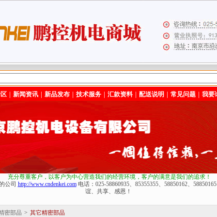
专区
｜
新闻资讯
｜
新品发布
｜
技术服务
｜
汇款资料
｜
配送说明
｜
常见问题
｜
我要
充分尊重客户，以客户为中心营造我们的经营环境
，客户的满意是我们的追求！
化的公司
http://www.cndenkei.com
电话：025-58860935、85355355、58850162、588
谊、共享、感恩！
精密部品
>
其它精密部品