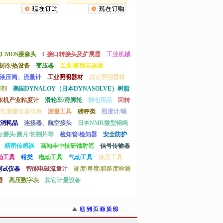
或CMOS摄像头
C接口转接头及扩展器
工业机械
制冷/热设备
变压器
工业/家用电器类
液压阀、流量计
工业照明器材
其它照明器材
湿剂
美国DYNALOY（日本DYNASOLVE）树脂
东机产业粘度计
滑轮车/滑脚轮
捆包用品
回转
它测量仪器仪表
测量工具
磅秤类
照度计/噪
消耗品
连接器、航空接头
日本NMR微型钢绳
/磨头/磨片/切割片等
检知管/检知器
安全防护
精密传感器
高知丰中技研镭射笔
信号传输器
动工具
钳类
电动工具
气动工具
液压工具
测试仪器
智能电磁流量计
硬度/厚度/粗糙度检测
器
高压数字表
其它计量设备