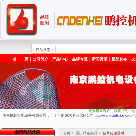
产品搜索：
首 页
｜
公司简介
｜
产品中心
｜
品牌专区
｜
新闻资讯
｜
新品发布
｜
技
充分尊重客户，以客户为中心
南京鹏控机电设备有限公司，一个不断追求专业化的公司
http://www.cndenkei.com
电
全部商品分类
首页
>
进口精密部品
>
信号传输器材