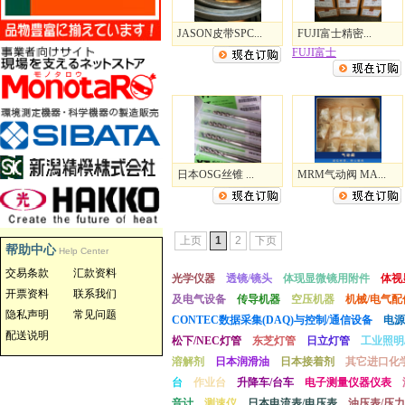
JASON皮带SPC...
FUJI富士精密...
FUJI富士
日本OSG丝锥 ...
MRM气动阀 MA...
上页
1
2
下页
帮助中心
Help Center
交易条款
汇款资料
光学仪器
透镜/镜头
体现显微镜用附件
体视
开票资料
联系我们
及电气设备
传导机器
空压机器
机械/电气配
隐私声明
常见问题
CONTEC数据采集(DAQ)与控制/通信设备
电源
配送说明
松下/NEC灯管
东芝灯管
日立灯管
工业照明
溶解剂
日本润滑油
日本接着剂
其它进口化
台
作业台
升降车/台车
电子测量仪器仪表
音计
测速仪
日本电流表/电压表
油压表/压力