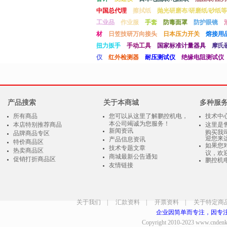
中国总代理
擦拭纸
抛光研磨布/研磨纸/砂纸等
工业品
作业服
手套
防毒面罩
防护眼镜
材
日笠技研万向接头
日本压力开关
熔接用
扭力扳手
手动工具
国家标准计量器具
摩氏
仪
红外检测器
耐压测试仪
绝缘电阻测试仪
产品搜索
关于本商城
多种服
所有商品
您可以从这里了解鹏控机电，
技术中
本公司竭诚为您服务！
本店特别推荐商品
这里是
新闻资讯
购买我
品牌商品专区
迎您来
产品信息资讯
特价商品区
如果您
技术专题文章
热卖商品区
议，欢
商城最新公告通知
促销打折商品区
鹏控机
友情链接
关于我们
|
汇款资料
|
开票资料
|
关于特定商
企业因简单而专注，因专
Copyright 2010-2023
www.cndenk