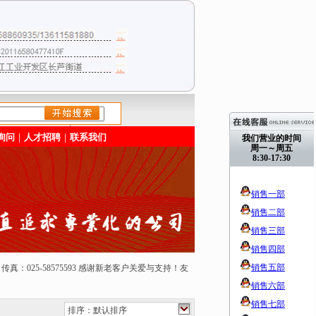
/>
询问
｜
人才招聘
｜
联系我们
我们营业的时间
周一～周五
8:30-17:30
销售一部
销售二部
销售三部
销售四部
销售五部
50165 传真：025-58575593 感谢新老客户关爱与支持！友
销售六部
销售七部
排序：默认排序