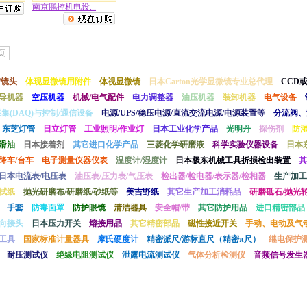
南京鹏控机电设...
页
/镜头
体现显微镜用附件
体视显微镜
日本Carton光学显微镜专业总代理
CCD
导机器
空压机器
机械/电气配件
电力调整器
油压机器
装卸机器
电气设备
采集(DAQ)与控制/通信设备
电源/UPS/稳压电源/直流交流电源/电源装置等
分流阀、
东芝灯管
日立灯管
工业照明/作业灯
日本工业化学产品
光明丹
探伤剂
防
滑油
日本接着剂
其它进口化学产品
三菱化学研磨液
科学实验仪器设备
日本
降车/台车
电子测量仪器仪表
温度计/湿度计
日本极东机械工具折损检出装置
其
日本电流表/电压表
油压表/压力表/气压表
检出器/检电器/表示器/检相器
生产加工
拭纸
抛光研磨布/研磨纸/砂纸等
美吉野纸
其它生产加工消耗品
研磨砥石/抛光轮
手套
防毒面罩
防护眼镜
清洁器具
安全帽/带
其它防护用品
进口精密部品
向接头
日本压力开关
熔接用品
其它精密部品
磁性接近开关
手动、电动及气
工具
国家标准计量器具
摩氏硬度计
精密派尺/游标直尺（精密π尺）
继电保护
耐压测试仪
绝缘电阻测试仪
泄露电流测试仪
气体分析检测仪
音频信号发生