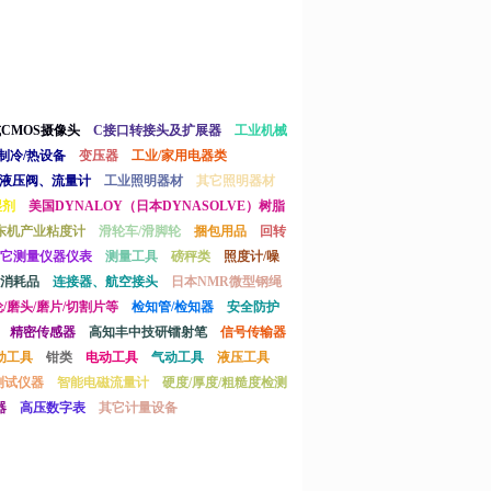
或CMOS摄像头
C接口转接头及扩展器
工业机械
制冷/热设备
变压器
工业/家用电器类
液压阀、流量计
工业照明器材
其它照明器材
湿剂
美国DYNALOY（日本DYNASOLVE）树脂
东机产业粘度计
滑轮车/滑脚轮
捆包用品
回转
它测量仪器仪表
测量工具
磅秤类
照度计/噪
消耗品
连接器、航空接头
日本NMR微型钢绳
/磨头/磨片/切割片等
检知管/检知器
安全防护
精密传感器
高知丰中技研镭射笔
信号传输器
动工具
钳类
电动工具
气动工具
液压工具
测试仪器
智能电磁流量计
硬度/厚度/粗糙度检测
器
高压数字表
其它计量设备