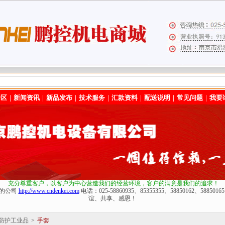
专区
｜
新闻资讯
｜
新品发布
｜
技术服务
｜
汇款资料
｜
配送说明
｜
常见问题
｜
我要
充分尊重客户，以客户为中心营造我们的经营环境
，客户的满意是我们的追求！
化的公司
http://www.cndenkei.com
电话：025-58860935、85355355、58850162、588
谊、共享、感恩！
防护工业品
>
手套