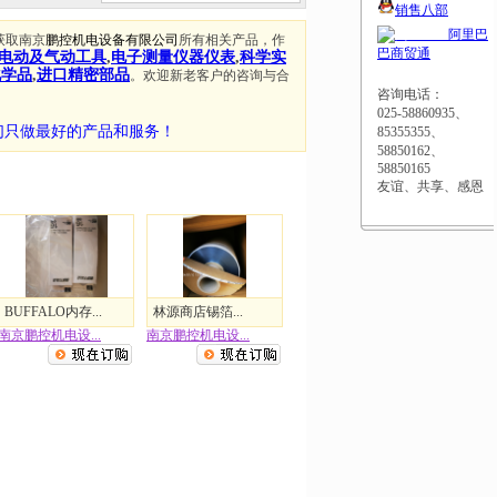
销售八部
阿里巴
获取南京
鹏控机电设备有限公司
所有相关产品，作
巴商贸通
电动及气动工具
,
电子测量仪器仪表
,
科学实
化学品
,
进口精密部品
。欢迎新老客户的咨询与合
咨询电话：
025-58860935、
们只做最好的产品和服务！
85355355、
58850162、
58850165
友谊、共享、感恩
BUFFALO内存...
林源商店锡箔...
南京鹏控机电设...
南京鹏控机电设...