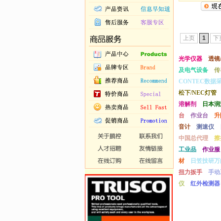
上页
1
下
光学仪器
透镜
及电气设备
传
CONTEC数据
松下/NEC灯管
溶解剂
日本润
台
作业台
升
音计
测速仪
中国总代理
擦
工业品
作业服
材
日笠技研万
扭力扳手
手动
仪
红外检测器