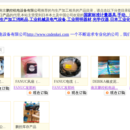
南京
鹏控机电设备有限公司
推荐的与生产加工相关的产品目录，请点击以下分类目录
国家标准计量器具
,
手动、
口产品
的代理,本站主营受到日本本土及中国公司欢迎的
生产加工消耗品
,
工业机械及电气设备
,
工业照明器材
,
光学仪器
,
日本工业
电设备有限公司
http://www.cndenkei.com
一个不断追求专业化的公司，
我
页
..
FANUC风扇（...
FANUC电缆（...
DEBIKA橡皮泥...
FANUC发那科
FANUC发那科
南京鹏控机电设...
...
鹏控库存产品