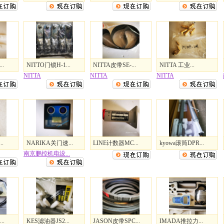
.
NITTO门锁H-1...
NITTA皮带SE-...
NITTA 工业...
NITTA
NITTA
NITTA
.
NARIKA关门速...
LINE计数器MC...
kyowa滚筒DPR...
南京鹏控机电设...
..
KES滤油器JS2...
JASON皮带SPC...
IMADA推拉力...