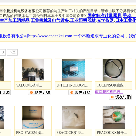
南京
鹏控机电设备有限公司
推荐的与生产加工相关的产品目录，请点击以下分类目录
国家标准计量器具
,
手动、
口产品
的代理,本站主营受到日本本土及中国公司欢迎的
生产加工消耗品
,
工业机械及电气设备
,
工业照明器材
,
光学仪器
,
日本工业
电设备有限公司
http://www.cndenkei.com
一个不断追求专业化的公司，
我
3
下页
.
VALCO电动球...
U-TECHNOLOGY...
TOCENSOR感应...
南京鹏控机电设...
..
PRO-FACE触摸...
PEACOCK变径...
PEACOCKX轴千...