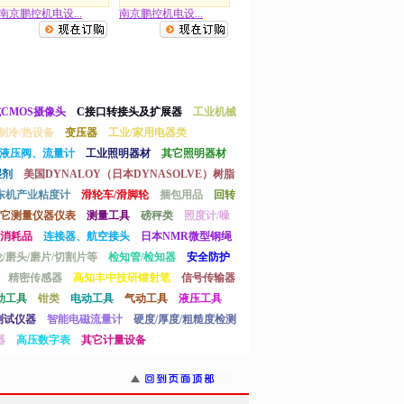
南京鹏控机电设...
南京鹏控机电设...
或CMOS摄像头
C接口转接头及扩展器
工业机械
制冷/热设备
变压器
工业/家用电器类
液压阀、流量计
工业照明器材
其它照明器材
湿剂
美国DYNALOY（日本DYNASOLVE）树脂
东机产业粘度计
滑轮车/滑脚轮
捆包用品
回转
它测量仪器仪表
测量工具
磅秤类
照度计/噪
消耗品
连接器、航空接头
日本NMR微型钢绳
/磨头/磨片/切割片等
检知管/检知器
安全防护
精密传感器
高知丰中技研镭射笔
信号传输器
动工具
钳类
电动工具
气动工具
液压工具
测试仪器
智能电磁流量计
硬度/厚度/粗糙度检测
器
高压数字表
其它计量设备