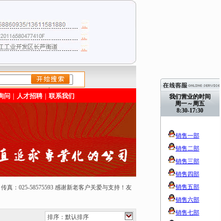
/>
询问
｜
人才招聘
｜
联系我们
我们营业的时间
周一～周五
8:30-17:30
销售一部
销售二部
销售三部
销售四部
销售五部
50165 传真：025-58575593 感谢新老客户关爱与支持！友
销售六部
销售七部
排序：默认排序