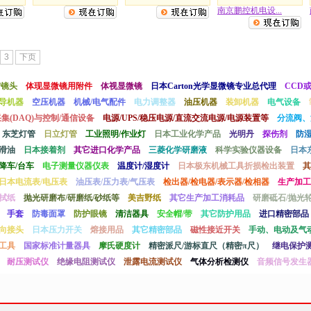
南京鹏控机电设...
3
下页
/镜头
体现显微镜用附件
体视显微镜
日本Carton光学显微镜专业总代理
CCD
导机器
空压机器
机械/电气配件
电力调整器
油压机器
装卸机器
电气设备
采集(DAQ)与控制/通信设备
电源/UPS/稳压电源/直流交流电源/电源装置等
分流阀、
东芝灯管
日立灯管
工业照明/作业灯
日本工业化学产品
光明丹
探伤剂
防
滑油
日本接着剂
其它进口化学产品
三菱化学研磨液
科学实验仪器设备
日本
降车/台车
电子测量仪器仪表
温度计/湿度计
日本极东机械工具折损检出装置
其
日本电流表/电压表
油压表/压力表/气压表
检出器/检电器/表示器/检相器
生产加工
拭纸
抛光研磨布/研磨纸/砂纸等
美吉野纸
其它生产加工消耗品
研磨砥石/抛光轮
手套
防毒面罩
防护眼镜
清洁器具
安全帽/带
其它防护用品
进口精密部品
向接头
日本压力开关
熔接用品
其它精密部品
磁性接近开关
手动、电动及气
工具
国家标准计量器具
摩氏硬度计
精密派尺/游标直尺（精密π尺）
继电保护
耐压测试仪
绝缘电阻测试仪
泄露电流测试仪
气体分析检测仪
音频信号发生