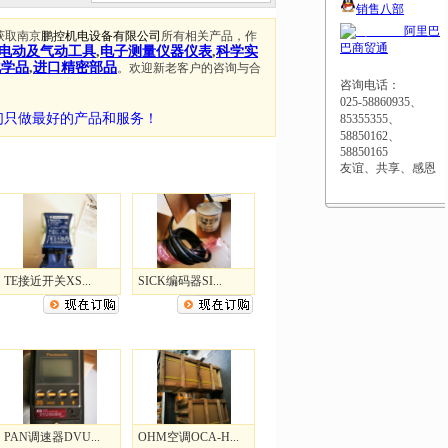
销售八部
阿里巴
获取南京
鹏控机电设备有限公司
所有相关产品，作
巴商贸通
电动及气动工具
,
电子测量仪器仪表
,
科学实
化学品
,
进口精密部品
。欢迎新老客户的咨询与合
咨询电话：
025-58860935、
们只做最好的产品和服务！
85355355、
58850162、
58850165
友谊、共享、感恩
TE接近开关XS...
SICK编码器SI...
PAN调速器DVU...
OHM空调OCA-H...