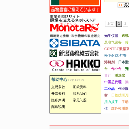
上页
1
2
光学仪器
透镜
及电气设备
传
CONTEC数据
松下/NEC灯管
溶解剂
日本润
台
作业台
升
音计
测速仪
帮助中心
Help Center
中国总代理
擦
交易条款
汇款资料
工业品
作业服
开票资料
联系我们
材
日笠技研万
隐私声明
常见问题
扭力扳手
手动
配送说明
仪
红外检测器