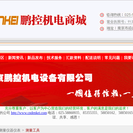
专区
｜
新闻资讯
｜
新品发布
｜
技术服务
｜
汇款资料
｜
配送说明
｜
常见问题
｜
我要
充分尊重客户，以客户为中心营造我们的经营环境
，客户的满意是我们的追求！
化的公司
http://www.cndenkei.com
电话：025-58860935、85355355、58850162、588
谊、共享、感恩！
测量仪器仪表
>
测量工具