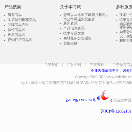
产品搜索
关于本商城
多种服
所有商品
您可以从这里了解鹏控机电，
技术中
本公司竭诚为您服务！
本店特别推荐商品
这里是
新闻资讯
购买我
品牌商品专区
迎您来
产品信息资讯
特价商品区
如果您
技术专题文章
热卖商品区
议，欢
商城最新公告通知
促销打折商品区
鹏控机
友情链接
关于我们
|
汇款资料
|
开票资料
|
关于特定商
企业因简单而专注，因专
Copyright 2010-2023
www.cndenkei.c
地址：南京市浦口区明发滨江新城346-350栋119号 联系电话：025-58860935、8
苏ICP备12002151号
不良信息举报
苏ICP备1200215