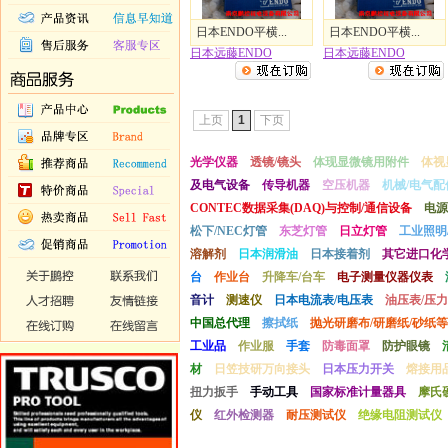
日本ENDO平横...
日本ENDO平横...
日本远藤ENDO
日本远藤ENDO
上页
1
下页
光学仪器
透镜/镜头
体现显微镜用附件
体视
及电气设备
传导机器
空压机器
机械/电气配
CONTEC数据采集(DAQ)与控制/通信设备
电源
松下/NEC灯管
东芝灯管
日立灯管
工业照明
溶解剂
日本润滑油
日本接着剂
其它进口化
台
作业台
升降车/台车
电子测量仪器仪表
音计
测速仪
日本电流表/电压表
油压表/压力
中国总代理
擦拭纸
抛光研磨布/研磨纸/砂纸等
工业品
作业服
手套
防毒面罩
防护眼镜
材
日笠技研万向接头
日本压力开关
熔接用
扭力扳手
手动工具
国家标准计量器具
摩氏
仪
红外检测器
耐压测试仪
绝缘电阻测试仪