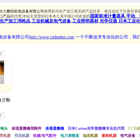
南京
鹏控机电设备有限公司
推荐的与生产加工相关的产品目录，请点击以下分类目录
国家标准计量器具
,
手动、
口产品
的代理,本站主营受到日本本土及中国公司欢迎的
生产加工消耗品
,
工业机械及电气设备
,
工业照明器材
,
光学仪器
,
日本工业
电设备有限公司
http://www.cndenkei.com
一个不断追求专业化的公司，
我
页
页
/镜头
体现显微镜用附件
体视显微镜
日本Carton光学显微镜专业总代理
CCD
导机器
空压机器
机械/电气配件
电力调整器
油压机器
装卸机器
电气设备