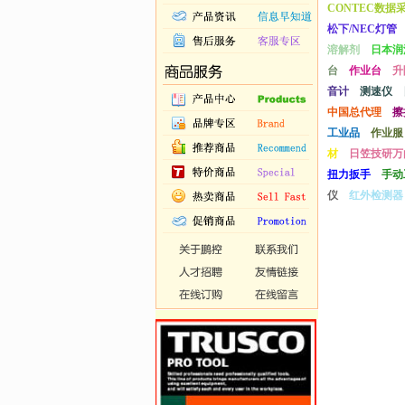
CONTEC数据
松下/NEC灯管
溶解剂
日本润
台
作业台
升
音计
测速仪
中国总代理
擦
工业品
作业服
材
日笠技研万
扭力扳手
手动
仪
红外检测器