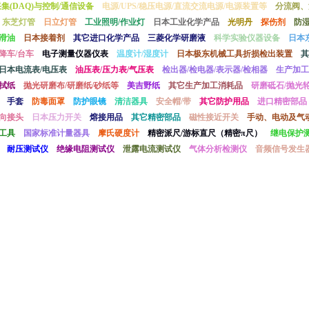
采集(DAQ)与控制/通信设备
电源/UPS/稳压电源/直流交流电源/电源装置等
分流阀、
东芝灯管
日立灯管
工业照明/作业灯
日本工业化学产品
光明丹
探伤剂
防
滑油
日本接着剂
其它进口化学产品
三菱化学研磨液
科学实验仪器设备
日本
降车/台车
电子测量仪器仪表
温度计/湿度计
日本极东机械工具折损检出装置
其
日本电流表/电压表
油压表/压力表/气压表
检出器/检电器/表示器/检相器
生产加工
拭纸
抛光研磨布/研磨纸/砂纸等
美吉野纸
其它生产加工消耗品
研磨砥石/抛光轮
手套
防毒面罩
防护眼镜
清洁器具
安全帽/带
其它防护用品
进口精密部品
向接头
日本压力开关
熔接用品
其它精密部品
磁性接近开关
手动、电动及气
工具
国家标准计量器具
摩氏硬度计
精密派尺/游标直尺（精密π尺）
继电保护
耐压测试仪
绝缘电阻测试仪
泄露电流测试仪
气体分析检测仪
音频信号发生