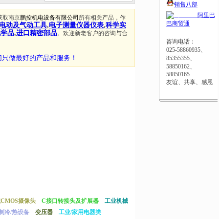
销售八部
阿里巴
获取南京
鹏控机电设备有限公司
所有相关产品，作
巴商贸通
电动及气动工具
,
电子测量仪器仪表
,
科学实
化学品
,
进口精密部品
。欢迎新老客户的咨询与合
咨询电话：
025-58860935、
们只做最好的产品和服务！
85355355、
58850162、
58850165
友谊、共享、感恩
或CMOS摄像头
C接口转接头及扩展器
工业机械
制冷/热设备
变压器
工业/家用电器类