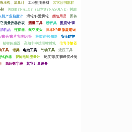
液压阀、流量计
工业照明器材
其它照明器材
湿剂
美国DYNALOY（日本DYNASOLVE）树脂
东机产业粘度计
滑轮车/滑脚轮
捆包用品
回转
它测量仪器仪表
测量工具
磅秤类
照度计/噪
消耗品
连接器、航空接头
日本NMR微型钢绳
/磨头/磨片/切割片等
检知管/检知器
安全防护
精密传感器
高知丰中技研镭射笔
信号传输器
动工具
钳类
电动工具
气动工具
液压工具
测试仪器
智能电磁流量计
硬度/厚度/粗糙度检测
器
高压数字表
其它计量设备