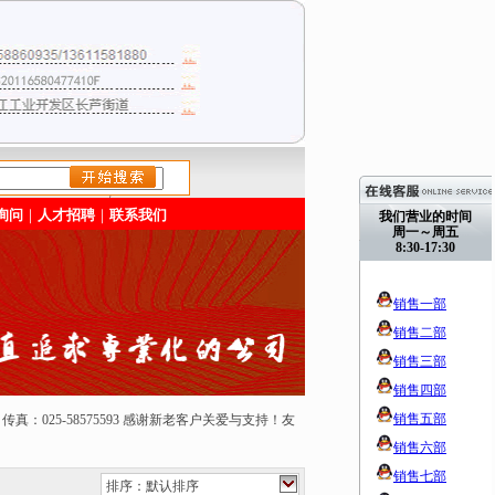
/>
询问
｜
人才招聘
｜
联系我们
我们营业的时间
周一～周五
8:30-17:30
销售一部
销售二部
销售三部
销售四部
销售五部
50165 传真：025-58575593 感谢新老客户关爱与支持！友
销售六部
销售七部
排序：默认排序