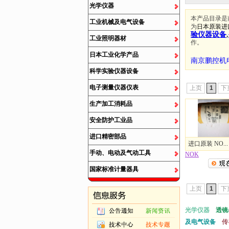
光学仪器
本产品目录是
工业机械及电气设备
为
日本原装进
验仪器设备
,
工业照明器材
作。
日本工业化学产品
南京鹏控机
科学实验仪器设备
电子测量仪器仪表
上页
1
下
生产加工消耗品
安全防护工业品
进口精密部品
进口原装 NO...
手动、电动及气动工具
NOK
国家标准计量器具
上页
1
下
光学仪器
透镜
及电气设备
传