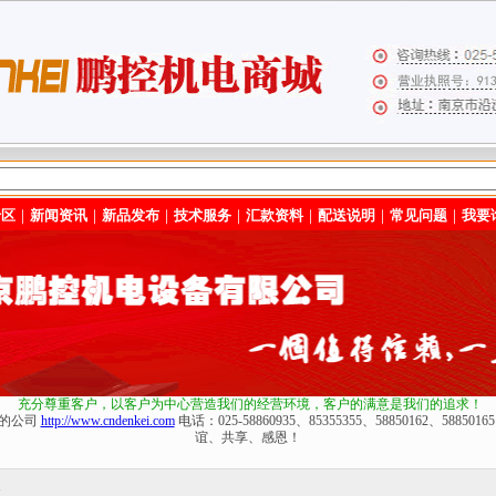
专区
｜
新闻资讯
｜
新品发布
｜
技术服务
｜
汇款资料
｜
配送说明
｜
常见问题
｜
我要
充分尊重客户，以客户为中心营造我们的经营环境
，客户的满意是我们的追求！
化的公司
http://www.cndenkei.com
电话：025-58860935、85355355、58850162、588
谊、共享、感恩！