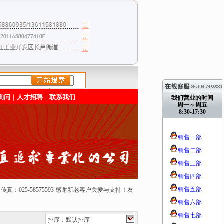
/>
询问
｜
人才招聘
｜
联系我们
我们营业的时间
周一～周五
8:30-17:30
销售一部
销售二部
销售三部
销售四部
销售五部
50165 传真：025-58575593 感谢新老客户关爱与支持！友
销售六部
销售七部
排序：默认排序