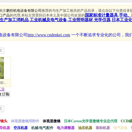
南京
鹏控机电设备有限公司
推荐的与生产加工相关的产品目录，请点击以下分类目录
国家标准计量器具
,
手动、
口产品
的代理,本站主营受到日本本土及中国公司欢迎的
生产加工消耗品
,
工业机械及电气设备
,
工业照明器材
,
光学仪器
,
日本工业
电设备有限公司
http://www.cndenkei.com
一个不断追求专业化的公司，
我
页
...
工业
页
/镜头
体现显微镜用附件
体视显微镜
日本Carton光学显微镜专业总代理
CCD
导机器
空压机器
机械/电气配件
电力调整器
油压机器
装卸机器
电气设备