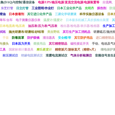
采集(DAQ)与控制/通信设备
电源/UPS/稳压电源/直流交流电源/电源装置等
分流阀、
东芝灯管
日立灯管
工业照明/作业灯
日本工业化学产品
光明丹
探伤剂
防
滑油
日本接着剂
其它进口化学产品
三菱化学研磨液
科学实验仪器设备
日本
降车/台车
电子测量仪器仪表
温度计/湿度计
日本极东机械工具折损检出装置
其
日本电流表/电压表
油压表/压力表/气压表
检出器/检电器/表示器/检相器
生产加工
拭纸
抛光研磨布/研磨纸/砂纸等
美吉野纸
其它生产加工消耗品
研磨砥石/抛光轮
手套
防毒面罩
防护眼镜
清洁器具
安全帽/带
其它防护用品
进口精密部品
向接头
日本压力开关
熔接用品
其它精密部品
磁性接近开关
手动、电动及气
工具
国家标准计量器具
摩氏硬度计
精密派尺/游标直尺（精密π尺）
继电保护
耐压测试仪
绝缘电阻测试仪
泄露电流测试仪
气体分析检测仪
音频信号发生