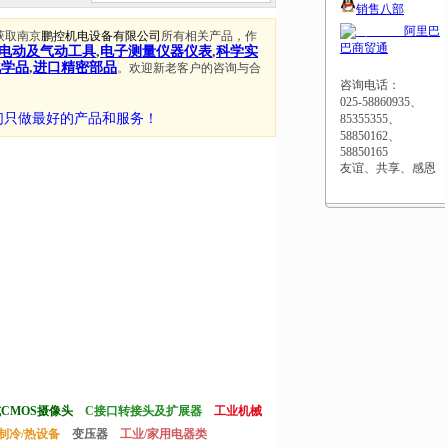
销售八部
阿里巴
获取南京
鹏控机电设备有限公司
所有相关产品，作
巴商贸通
电动及气动工具
,
电子测量仪器仪表
,
科学实
化学品
,
进口精密部品
。欢迎新老客户的咨询与合
咨询电话：
025-58860935、
们只做最好的产品和服务！
85355355、
58850162、
58850165
友谊、共享、感恩
或CMOS摄像头
C接口转接头及扩展器
工业机械
制冷/热设备
变压器
工业/家用电器类