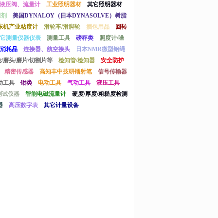
液压阀、流量计
工业照明器材
其它照明器材
湿剂
美国DYNALOY（日本DYNASOLVE）树脂
东机产业粘度计
滑轮车/滑脚轮
捆包用品
回转
它测量仪器仪表
测量工具
磅秤类
照度计/噪
消耗品
连接器、航空接头
日本NMR微型钢绳
/磨头/磨片/切割片等
检知管/检知器
安全防护
精密传感器
高知丰中技研镭射笔
信号传输器
动工具
钳类
电动工具
气动工具
液压工具
测试仪器
智能电磁流量计
硬度/厚度/粗糙度检测
器
高压数字表
其它计量设备