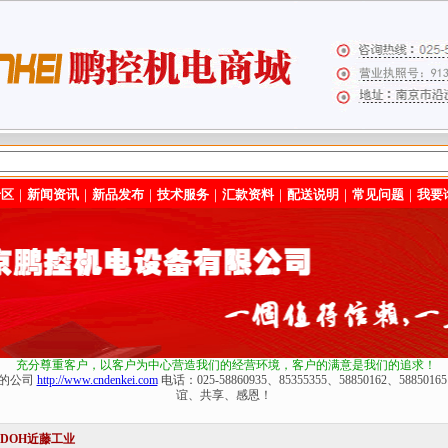
专区
｜
新闻资讯
｜
新品发布
｜
技术服务
｜
汇款资料
｜
配送说明
｜
常见问题
｜
我要
充分尊重客户，以客户为中心营造我们的经营环境
，客户的满意是我们的追求！
化的公司
http://www.cndenkei.com
电话：025-58860935、85355355、58850162、588
谊、共享、感恩！
NDOH近藤工业