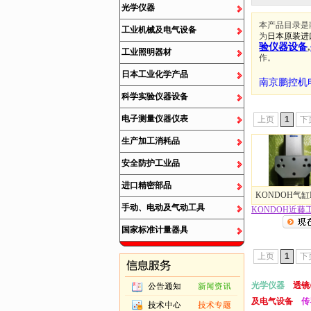
光学仪器
本产品目录是
工业机械及电气设备
为
日本原装进
验仪器设备
,
工业照明器材
作。
日本工业化学产品
南京鹏控机
科学实验仪器设备
电子测量仪器仪表
上页
1
下
生产加工消耗品
安全防护工业品
进口精密部品
KONDOH气缸HJ
手动、电动及气动工具
KONDOH近藤
国家标准计量器具
上页
1
下
光学仪器
透镜
及电气设备
传