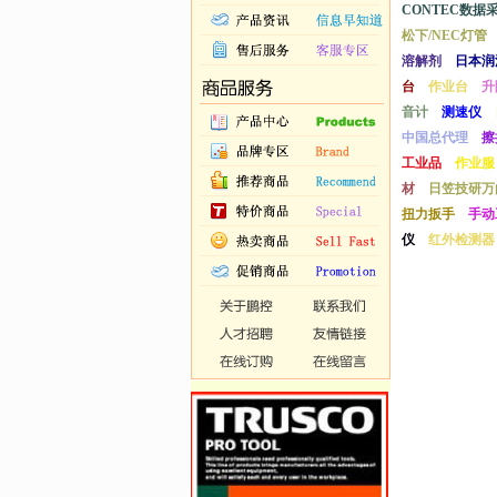
CONTEC数据
松下/NEC灯管
溶解剂
日本润
台
作业台
升
音计
测速仪
中国总代理
擦
工业品
作业服
材
日笠技研万
扭力扳手
手动
仪
红外检测器