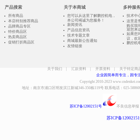
产品搜索
关于本商城
多种服
所有商品
您可以从这里了解鹏控机电，
技术中
本公司竭诚为您服务！
本店特别推荐商品
这里是
新闻资讯
购买我
品牌商品专区
迎您来
产品信息资讯
特价商品区
如果您
技术专题文章
热卖商品区
议，欢
商城最新公告通知
促销打折商品区
鹏控机
友情链接
关于我们
|
汇款资料
|
开票资料
|
关于特定商
企业因简单而专注，因专
Copyright 2010-2023
www.cndenkei.c
地址：南京市浦口区明发滨江新城346-350栋119号 联系电话：025-58860935、8
苏ICP备12002151号
不良信息举报
苏ICP备1200215