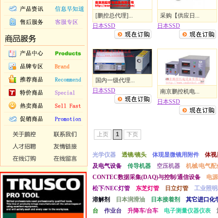
[鹏控总代理]...
采购【供应日...
日本SSD
日本SSD
国内一级代理...
日本SSD
南京鹏控机电...
日本SSD
上页
1
下页
光学仪器
透镜/镜头
体现显微镜用附件
体视
及电气设备
传导机器
空压机器
机械/电气配
CONTEC数据采集(DAQ)与控制/通信设备
电源
松下/NEC灯管
东芝灯管
日立灯管
工业照明
溶解剂
日本润滑油
日本接着剂
其它进口化
台
作业台
升降车/台车
电子测量仪器仪表