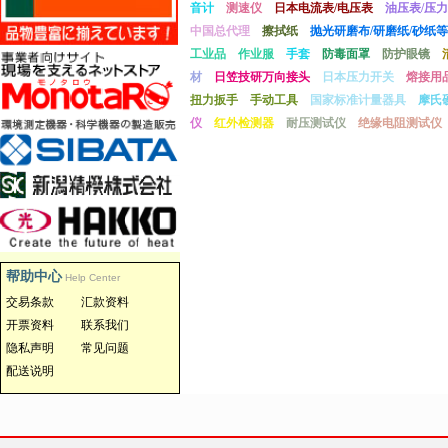
音计
测速仪
日本电流表/电压表
油压表/压力
中国总代理
擦拭纸
抛光研磨布/研磨纸/砂纸等
工业品
作业服
手套
防毒面罩
防护眼镜
材
日笠技研万向接头
日本压力开关
熔接用
扭力扳手
手动工具
国家标准计量器具
摩氏
仪
红外检测器
耐压测试仪
绝缘电阻测试仪
帮助中心
Help Center
交易条款
汇款资料
开票资料
联系我们
隐私声明
常见问题
配送说明