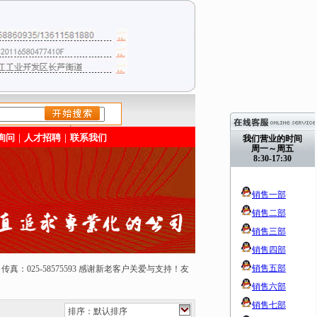
/>
询问
｜
人才招聘
｜
联系我们
我们营业的时间
周一～周五
8:30-17:30
销售一部
销售二部
销售三部
销售四部
销售五部
50165 传真：025-58575593 感谢新老客户关爱与支持！友
销售六部
销售七部
排序：默认排序