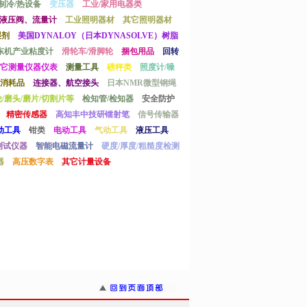
制冷/热设备
变压器
工业/家用电器类
液压阀、流量计
工业照明器材
其它照明器材
湿剂
美国DYNALOY（日本DYNASOLVE）树脂
东机产业粘度计
滑轮车/滑脚轮
捆包用品
回转
它测量仪器仪表
测量工具
磅秤类
照度计/噪
消耗品
连接器、航空接头
日本NMR微型钢绳
/磨头/磨片/切割片等
检知管/检知器
安全防护
精密传感器
高知丰中技研镭射笔
信号传输器
动工具
钳类
电动工具
气动工具
液压工具
测试仪器
智能电磁流量计
硬度/厚度/粗糙度检测
器
高压数字表
其它计量设备