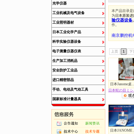
光学仪器
本产品目录是
工业机械及电气设备
为
日本原装进
验仪器设备
,
工业照明器材
作。
日本工业化学产品
南京鹏控机
科学实验仪器设备
电子测量仪器仪表
上页
1
下
生产加工消耗品
安全防护工业品
进口精密部品
日本Janome桌..
手动、电动及气动工具
日本蛇の目ミシ..
国家标准计量器具
日本JANOME ..