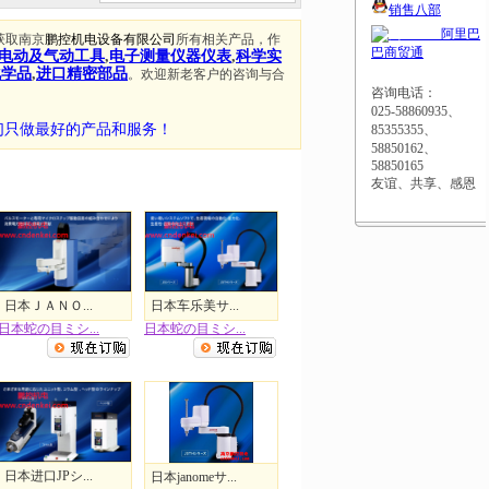
销售八部
阿里巴
获取南京
鹏控机电设备有限公司
所有相关产品，作
巴商贸通
电动及气动工具
,
电子测量仪器仪表
,
科学实
化学品
,
进口精密部品
。欢迎新老客户的咨询与合
咨询电话：
025-58860935、
们只做最好的产品和服务！
85355355、
58850162、
58850165
友谊、共享、感恩
日本ＪＡＮＯ...
日本车乐美サ...
日本蛇の目ミシ...
日本蛇の目ミシ...
日本进口JPシ...
日本janomeサ...