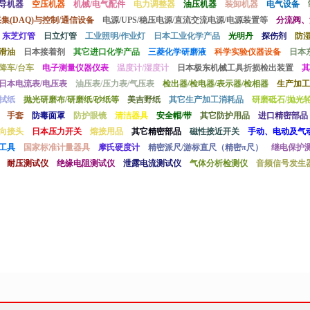
导机器
空压机器
机械/电气配件
电力调整器
油压机器
装卸机器
电气设备
采集(DAQ)与控制/通信设备
电源/UPS/稳压电源/直流交流电源/电源装置等
分流阀、
东芝灯管
日立灯管
工业照明/作业灯
日本工业化学产品
光明丹
探伤剂
防
滑油
日本接着剂
其它进口化学产品
三菱化学研磨液
科学实验仪器设备
日本
降车/台车
电子测量仪器仪表
温度计/湿度计
日本极东机械工具折损检出装置
其
日本电流表/电压表
油压表/压力表/气压表
检出器/检电器/表示器/检相器
生产加工
拭纸
抛光研磨布/研磨纸/砂纸等
美吉野纸
其它生产加工消耗品
研磨砥石/抛光轮
手套
防毒面罩
防护眼镜
清洁器具
安全帽/带
其它防护用品
进口精密部品
向接头
日本压力开关
熔接用品
其它精密部品
磁性接近开关
手动、电动及气
工具
国家标准计量器具
摩氏硬度计
精密派尺/游标直尺（精密π尺）
继电保护
耐压测试仪
绝缘电阻测试仪
泄露电流测试仪
气体分析检测仪
音频信号发生