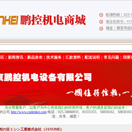
专区
｜
新闻资讯
｜
新品发布
｜
技术服务
｜
汇款资料
｜
配送说明
｜
常见问题
｜
我要
充分尊重客户，以客户为中心营造我们的经营环境
，客户的满意是我们的追求！
化的公司
http://www.cndenkei.com
电话：025-58860935、85355355、58850162、588
谊、共享、感恩！
蛇の目ミシン工業株式会社（JANOME)