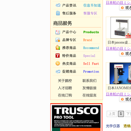
日本蛇の目ミシ..
日本janome桌...
日本蛇の目ミシ..
日本JANOME伺.
日本蛇の目ミシ..
上页
1
下
光学仪器
透镜