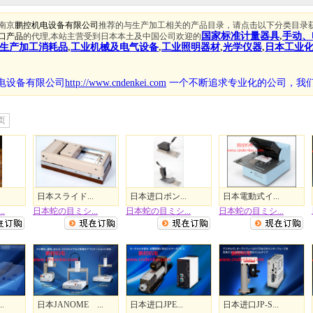
南京
鹏控机电设备有限公司
推荐的与生产加工相关的产品目录，请点击以下分类目录
国家标准计量器具
,
手动、
口产品
的代理,本站主营受到日本本土及中国公司欢迎的
生产加工消耗品
,
工业机械及电气设备
,
工业照明器材
,
光学仪器
,
日本工业
电设备有限公司
http://www.cndenkei.com
一个不断追求专业化的公司，
我
页
.
日本スライド...
日本进口ポン...
日本電動式イ...
.
日本蛇の目ミシ...
日本蛇の目ミシ...
日本蛇の目ミシ...
.
日本JANOME ...
日本进口JPE...
日本进口JP-S...