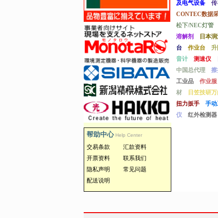
及电气设备
传
CONTEC数据
松下/NEC灯管
溶解剂
日本润
台
作业台
升
音计
测速仪
中国总代理
擦
工业品
作业服
材
日笠技研万
扭力扳手
手动
仪
红外检测器
帮助中心
Help Center
交易条款
汇款资料
开票资料
联系我们
隐私声明
常见问题
配送说明