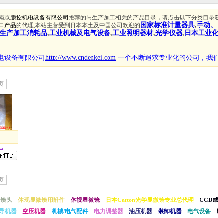
南京
鹏控机电设备有限公司
推荐的与生产加工相关的产品目录，请点击以下分类目录
国家标准计量器具
,
手动、
口产品
的代理,本站主营受到日本本土及中国公司欢迎的
生产加工消耗品
,
工业机械及电气设备
,
工业照明器材
,
光学仪器
,
日本工业
电设备有限公司
http://www.cndenkei.com
一个不断追求专业化的公司，
我
页
.
.
页
/镜头
体现显微镜用附件
体视显微镜
日本Carton光学显微镜专业总代理
CCD
导机器
空压机器
机械/电气配件
电力调整器
油压机器
装卸机器
电气设备