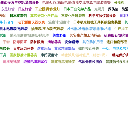
采集(DAQ)与控制/通信设备
电源/UPS/稳压电源/直流交流电源/电源装置等
分流阀、
东芝灯管
日立灯管
工业照明/作业灯
日本工业化学产品
光明丹
探伤剂
防
滑油
日本接着剂
其它进口化学产品
三菱化学研磨液
科学实验仪器设备
日本
降车/台车
电子测量仪器仪表
温度计/湿度计
日本极东机械工具折损检出装置
其
日本电流表/电压表
油压表/压力表/气压表
检出器/检电器/表示器/检相器
生产加工
拭纸
抛光研磨布/研磨纸/砂纸等
美吉野纸
其它生产加工消耗品
研磨砥石/抛光轮
手套
防毒面罩
防护眼镜
清洁器具
安全帽/带
其它防护用品
进口精密部品
向接头
日本压力开关
熔接用品
其它精密部品
磁性接近开关
手动、电动及气
工具
国家标准计量器具
摩氏硬度计
精密派尺/游标直尺（精密π尺）
继电保护
耐压测试仪
绝缘电阻测试仪
泄露电流测试仪
气体分析检测仪
音频信号发生