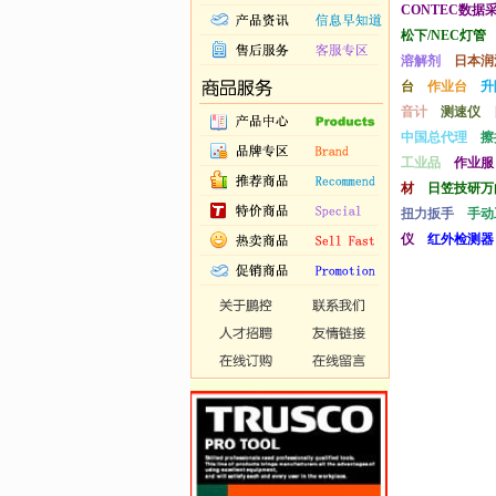
CONTEC数据
松下/NEC灯管
溶解剂
日本润
台
作业台
升
音计
测速仪
中国总代理
擦
工业品
作业服
材
日笠技研万
扭力扳手
手动
仪
红外检测器