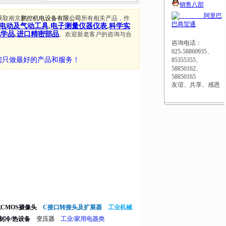
销售八部
阿里巴
获取南京
鹏控机电设备有限公司
所有相关产品，作
巴商贸通
电动及气动工具
,
电子测量仪器仪表
,
科学实
化学品
,
进口精密部品
。欢迎新老客户的咨询与合
咨询电话：
025-58860935、
们只做最好的产品和服务！
85355355、
58850162、
58850165
友谊、共享、感恩
或CMOS摄像头
C接口转接头及扩展器
工业机械
制冷/热设备
变压器
工业/家用电器类