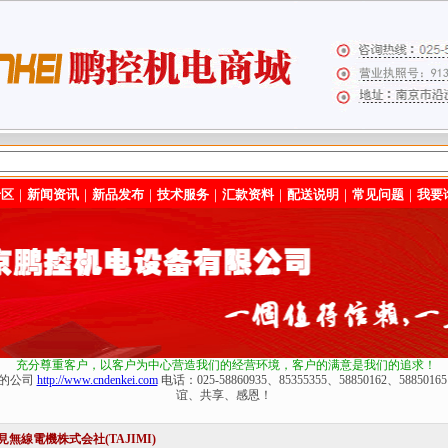
专区
｜
新闻资讯
｜
新品发布
｜
技术服务
｜
汇款资料
｜
配送说明
｜
常见问题
｜
我要
充分尊重客户，以客户为中心营造我们的经营环境
，客户的满意是我们的追求！
化的公司
http://www.cndenkei.com
电话：025-58860935、85355355、58850162、588
谊、共享、感恩！
見無線電機株式会社(TAJIMI)