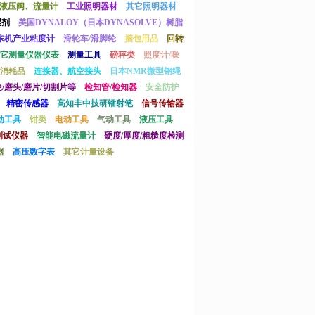
液压阀、流量计
工业照明器材
其它照明器材
湿剂
美国DYNALOY（日本DYNASOLVE）树脂
东机产业粘度计
滑轮车/滑脚轮
捆包用品
回转
它测量仪器仪表
测量工具
磅秤类
照度计/噪
消耗品
连接器、航空接头
日本NMR微型钢绳
/磨头/磨片/切割片等
检知管/检知器
安全防护
精密传感器
高知丰中技研镭射笔
信号传输器
动工具
钳类
电动工具
气动工具
液压工具
测试仪器
智能电磁流量计
硬度/厚度/粗糙度检测
器
高压数字表
其它计量设备