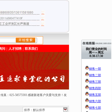
/>
询问
｜
人才招聘
｜
联系我们
我们营业的时间
周一～周五
8:30-17:30
销售一部
销售二部
销售三部
销售四部
销售五部
50165 传真：025-58575593 感谢新老客户关爱与支持！友
销售六部
销售七部
排序：默认排序