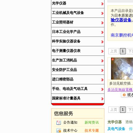
光学仪器
本产品目录是
工业机械及电气设备
为
日本原装进
验仪器设备
,
工业照明器材
作。
日本工业化学产品
南京鹏控机
科学实验仪器设备
电子测量仪器仪表
上页
1
下
生产加工消耗品
安全防护工业品
进口精密部品
多治见航空插..
手动、电动及气动工具
多治見無線電機..
国家标准计量器具
上页
1
下
光学仪器
透镜
及电气设备
传