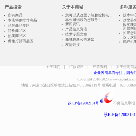
产品搜索
关于本商城
多种服
所有商品
您可以从这里了解鹏控机电，
技术中
本公司竭诚为您服务！
本店特别推荐商品
这里是
新闻资讯
购买我
品牌商品专区
迎您来
产品信息资讯
特价商品区
如果您
技术专题文章
热卖商品区
议，欢
商城最新公告通知
促销打折商品区
鹏控机
友情链接
关于我们
|
汇款资料
|
开票资料
|
关于特定商
企业因简单而专注，因专
Copyright 2010-2023
www.cndenkei.c
地址：南京市浦口区明发滨江新城346-350栋119号 联系电话：025-58860935、8
苏ICP备12002151号
不良信息举报
苏ICP备1200215