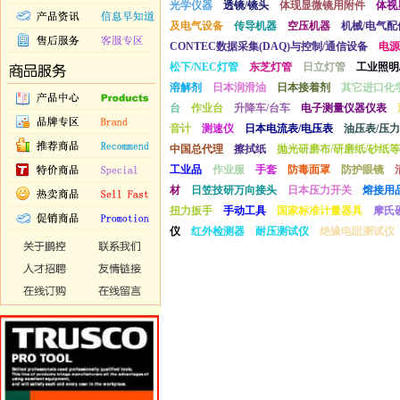
光学仪器
透镜/镜头
体现显微镜用附件
体视
及电气设备
传导机器
空压机器
机械/电气配
CONTEC数据采集(DAQ)与控制/通信设备
电源
松下/NEC灯管
东芝灯管
日立灯管
工业照明
溶解剂
日本润滑油
日本接着剂
其它进口化
台
作业台
升降车/台车
电子测量仪器仪表
音计
测速仪
日本电流表/电压表
油压表/压力
中国总代理
擦拭纸
抛光研磨布/研磨纸/砂纸等
工业品
作业服
手套
防毒面罩
防护眼镜
材
日笠技研万向接头
日本压力开关
熔接用
扭力扳手
手动工具
国家标准计量器具
摩氏
仪
红外检测器
耐压测试仪
绝缘电阻测试仪