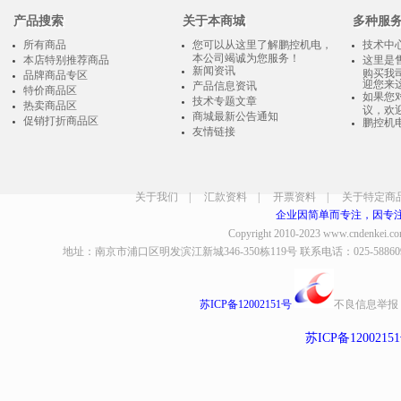
产品搜索
关于本商城
多种服
所有商品
您可以从这里了解鹏控机电，
技术中
本公司竭诚为您服务！
本店特别推荐商品
这里是
新闻资讯
购买我
品牌商品专区
迎您来
产品信息资讯
特价商品区
如果您
技术专题文章
热卖商品区
议，欢
商城最新公告通知
促销打折商品区
鹏控机
友情链接
关于我们
|
汇款资料
|
开票资料
|
关于特定商
企业因简单而专注，因专
Copyright 2010-2023
www.cndenkei.c
地址：南京市浦口区明发滨江新城346-350栋119号 联系电话：025-58860935、8
苏ICP备12002151号
不良信息举报
苏ICP备1200215