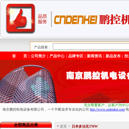
产品搜索：
首 页
｜
公司简介
｜
产品中心
｜
品牌专区
｜
新闻资讯
｜
新品发布
｜
技
充分尊重客户，以客户为中心
南京鹏控机电设备有限公司，一个不断追求专业化的公司
http://www.cndenkei.com
电
全部商品分类
首页
>
日本多治见TMW