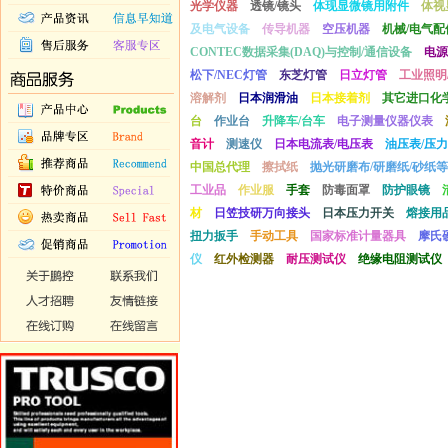
光学仪器
透镜/镜头
体现显微镜用附件
体视
及电气设备
传导机器
空压机器
机械/电气配
CONTEC数据采集(DAQ)与控制/通信设备
电源
松下/NEC灯管
东芝灯管
日立灯管
工业照明
溶解剂
日本润滑油
日本接着剂
其它进口化
台
作业台
升降车/台车
电子测量仪器仪表
音计
测速仪
日本电流表/电压表
油压表/压力
中国总代理
擦拭纸
抛光研磨布/研磨纸/砂纸等
工业品
作业服
手套
防毒面罩
防护眼镜
材
日笠技研万向接头
日本压力开关
熔接用
扭力扳手
手动工具
国家标准计量器具
摩氏
仪
红外检测器
耐压测试仪
绝缘电阻测试仪