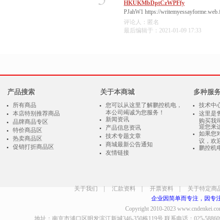
HKUKMbDptCzWPFfy
PJahW1 https://writemyessayforme.web.f
评论人：匿名
最后编辑于：2021-01-09 17:33
产品搜索
关于本商城
多种服
所有商品
您可以从这里了解鹏控机电，
技术中
本公司竭诚为您服务！
本店特别推荐商品
这里是
新闻资讯
购买我
品牌商品专区
迎您来
产品信息资讯
特价商品区
如果您
技术专题文章
热卖商品区
议，欢
商城最新公告通知
促销打折商品区
鹏控机
友情链接
关于我们
|
汇款资料
|
开票资料
|
关于特定商
企业因简单而专注，因专
Copyright 2010-2023
www.cndenkei.c
地址：南京市浦口区明发滨江新城346-350栋119号 联系电话：025-58860935、8