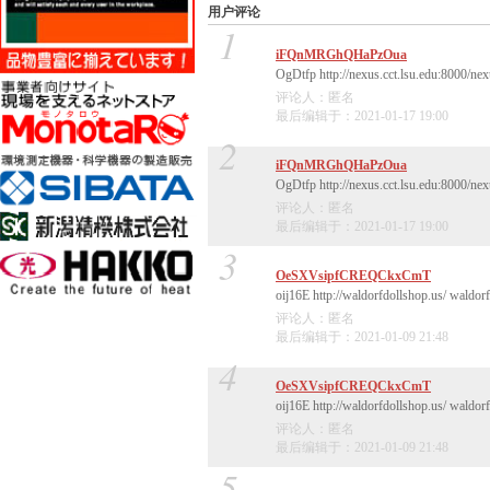
用户评论
1
iFQnMRGhQHaPzOua
OgDtfp http://nexus.cct.lsu.edu:8000/ne
评论人：匿名
最后编辑于：2021-01-17 19:00
2
iFQnMRGhQHaPzOua
OgDtfp http://nexus.cct.lsu.edu:8000/ne
评论人：匿名
最后编辑于：2021-01-17 19:00
3
OeSXVsipfCREQCkxCmT
oij16E http://waldorfdollshop.us/ waldorf
评论人：匿名
最后编辑于：2021-01-09 21:48
4
OeSXVsipfCREQCkxCmT
oij16E http://waldorfdollshop.us/ waldorf
评论人：匿名
最后编辑于：2021-01-09 21:48
5