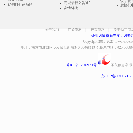
议，欢
商城最新公告通知
促销打折商品区
鹏控机
友情链接
关于我们
|
汇款资料
|
开票资料
|
关于特定商
企业因简单而专注，因专
Copyright 2010-2023
www.cndenk
地址：南京市浦口区明发滨江新城346-350栋119号 联系电话：025-58860935、8
苏ICP备12002151号
不良信息举报
苏ICP备1200215