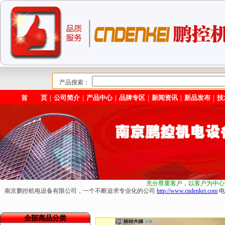
产品搜索：
首 页
｜
公司简介
｜
产品中心
｜
品牌专区
｜
新闻资讯
｜
新品发布
｜
技
充分尊重客户，以客户为中心
南京鹏控机电设备有限公司，一个不断追求专业化的公司
http://www.cndenkei.com
电
全部商品分类