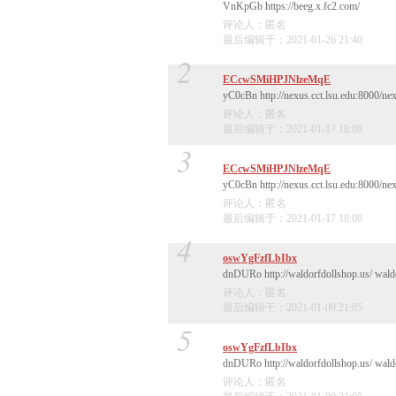
VnKpGb https://beeg.x.fc2.com/
评论人：匿名
最后编辑于：2021-01-26 21:40
2
ECcwSMiHPJNlzeMqE
yC0cBn http://nexus.cct.lsu.edu:8000/ne
评论人：匿名
最后编辑于：2021-01-17 18:08
3
ECcwSMiHPJNlzeMqE
yC0cBn http://nexus.cct.lsu.edu:8000/ne
评论人：匿名
最后编辑于：2021-01-17 18:08
4
oswYgFzfLbIbx
dnDURo http://waldorfdollshop.us/ waldo
评论人：匿名
最后编辑于：2021-01-09 21:05
5
oswYgFzfLbIbx
dnDURo http://waldorfdollshop.us/ waldo
评论人：匿名