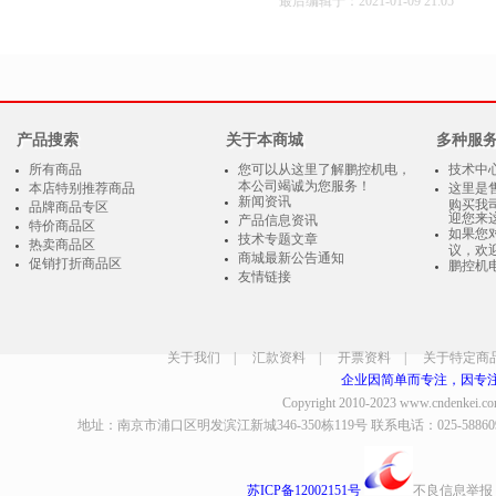
最后编辑于：2021-01-09 21:05
产品搜索
关于本商城
多种服
所有商品
您可以从这里了解鹏控机电，
技术中
本公司竭诚为您服务！
本店特别推荐商品
这里是
新闻资讯
购买我
品牌商品专区
迎您来
产品信息资讯
特价商品区
如果您
技术专题文章
热卖商品区
议，欢
商城最新公告通知
促销打折商品区
鹏控机
友情链接
关于我们
|
汇款资料
|
开票资料
|
关于特定商
企业因简单而专注，因专
Copyright 2010-2023
www.cndenkei.c
地址：南京市浦口区明发滨江新城346-350栋119号 联系电话：025-58860935、8
苏ICP备12002151号
不良信息举报