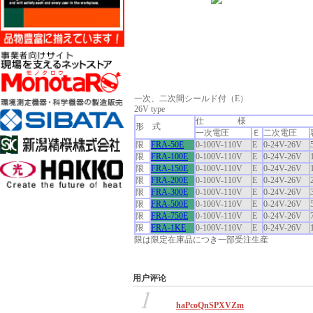
一次、二次間シールド付（E）
26V type
仕 様
形 式
一次電圧
Ｅ
二次電圧
限
FRA-50E
0-100V-110V
E
0-24V-26V
限
FRA-100E
0-100V-110V
E
0-24V-26V
限
FRA-150E
0-100V-110V
E
0-24V-26V
限
FRA-200E
0-100V-110V
E
0-24V-26V
限
FRA-300E
0-100V-110V
E
0-24V-26V
限
FRA-500E
0-100V-110V
E
0-24V-26V
限
FRA-750E
0-100V-110V
E
0-24V-26V
限
FRA-1KE
0-100V-110V
E
0-24V-26V
限
は限定在庫品につき一部受注生産
用户评论
1
haPcoQnSPXVZm