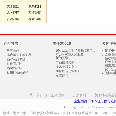
产品搜索
关于本商城
多种服
所有商品
您可以从这里了解鹏控机电，
技术中
本公司竭诚为您服务！
本店特别推荐商品
这里是
新闻资讯
购买我
品牌商品专区
迎您来
产品信息资讯
特价商品区
如果您
技术专题文章
热卖商品区
议，欢
商城最新公告通知
促销打折商品区
鹏控机
友情链接
关于我们
|
汇款资料
|
开票资料
|
关于特定商品
企业因简单而专注，因专注
Copyright 2010-2023
www.cndenke
地址：南京市浦口区明发滨江新城346-350栋119号 联系电话：025-58860935、85