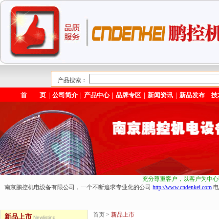
产品搜索：
首 页
｜
公司简介
｜
产品中心
｜
品牌专区
｜
新闻资讯
｜
新品发布
｜
技
充分尊重客户，以客户为中心
南京鹏控机电设备有限公司，一个不断追求专业化的公司
http://www.cndenkei.com
电
首页
>
新品上市
新品上市
Newlisting