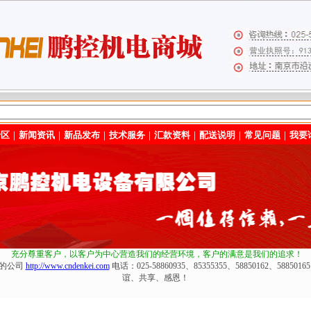
专区
｜
新闻资讯
｜
新品发布
｜
技术服务
｜
汇款资料
｜
配送说明
｜
常见问题
｜
我要
充分尊重客户，以客户为中心营造我们的经营环境
，客户的满意是我们的追求！
化的公司
http://www.cndenkei.com
电话：025-58860935、85355355、58850162、588
谊、共享、感恩！