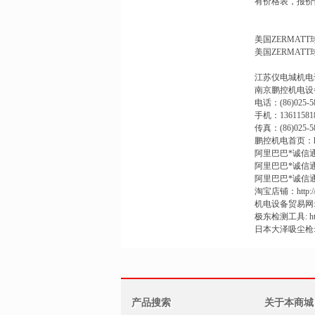
有价格表，报价
美国ZERMATT
美国ZERMAT
江苏仪电城机电
南京鹏控机电设
电话：(86)025-5
手机：13611581
传真：(86)025-5
鹏控机电首页：http:/
阿里巴巴*诚信通*第11年
阿里巴巴*诚信通*第7年
阿里巴巴*诚信通*第4年:
淘宝店铺：http://pek
机电设备贸易网: htt
极东检测工具: http:/
日本大泽吸尘枪: www
产品搜索
关于本商城