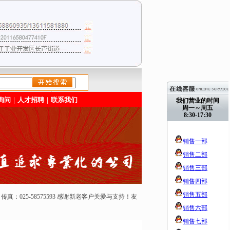
/>
询问
｜
人才招聘
｜
联系我们
我们营业的时间
周一～周五
8:30-17:30
销售一部
销售二部
销售三部
销售四部
销售五部
50165 传真：025-58575593 感谢新老客户关爱与支持！友
销售六部
销售七部