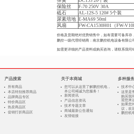
弹簧
DC153 20
个装
保险丝
F-70 250V 30A
砥石
AL-12S-5 120# 5
个装
尿素培地
E-MA69 50ml
风扇
FW-CA1530H01
（
FW-V10
价格及货期绝对优势销售中，如有需要可备库存
鹏控一级代理经销商：南京鹏控机电设备有限公
如需更详细的产品资料或购买咨询，请联系我司销售客服人员：0
产品搜索
关于本商城
多种服
所有商品
您可以从这里了解鹏控机电，
技术中
本公司竭诚为您服务！
本店特别推荐商品
这里是
新闻资讯
购买我
品牌商品专区
迎您来
产品信息资讯
特价商品区
如果您
技术专题文章
热卖商品区
议，欢
商城最新公告通知
促销打折商品区
鹏控机
友情链接