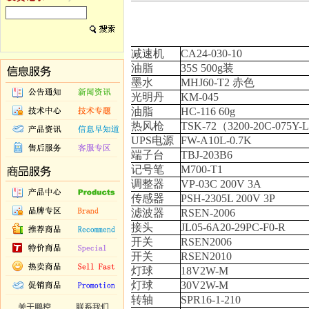
减速机
CA24-030-10
油脂
35S 500g
装
墨水
MHJ60-T2
赤色
光明丹
KM-045
油脂
HC-116 60g
热风枪
TSK-72
（
3200-20C-075Y-
UPS电源
FW-A10L-0.7K
端子台
TBJ-203B6
记号笔
M700-T1
调整器
VP-03C 200V 3A
传感器
PSH-2305L 200V 3P
滤波器
RSEN-2006
接头
JL05-6A20-29PC-F0-R
开关
RSEN2006
开关
RSEN2010
灯球
18V2W-M
灯球
30V2W-M
转轴
SPR16-1-210