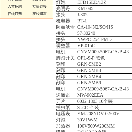
灯泡
EFD15ED/13Z
光明丹
KM-045
接头
J-305
检电器
BT-1
防毒滤盒
CA-104N2/SO/HS
接头
57-30240
接头
NWPC-254-PM13
调整器
VP-015C
电机
CNVM009-5067-CA-B-43
脚踏开关
OFL-S-P
黑色
刻印
GRN-5MB2
刻印
GRN-5MB3
刻印
GRN-5MB4
刻印
GRN-5MB9
电机
CNVM009-5067-CA-B-43
送液泵
MW-902EEA
刀片
0032-1803 10
个装
捕虫纸
S-20 5
个装
电压表
YM-208NDV 0-500V
灯泡
30V1W-M
加热器
100V500W200MM