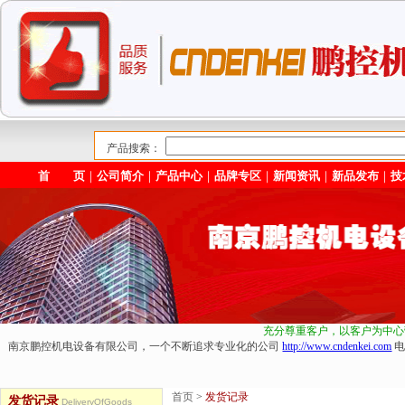
产品搜索：
首 页
｜
公司简介
｜
产品中心
｜
品牌专区
｜
新闻资讯
｜
新品发布
｜
技
充分尊重客户，以客户为中心
南京鹏控机电设备有限公司，一个不断追求专业化的公司
http://www.cndenkei.com
电
首页
>
发货记录
发货记录
DeliveryOfGoods